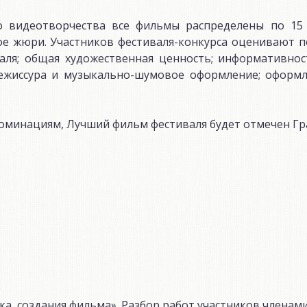
го видеотворчества все фильмы распределены по 15
е жюри. Участников фестиваля-конкурса оценивают 
аля; общая художественная ценность; информативнос
орежиссура и музыкально-шумовое оформление; оформ
оминациям, Лучший фильм фестиваля будет отмечен Гр
ктика создания фильма». Разбор работ участников членам