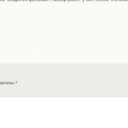
омечены
*