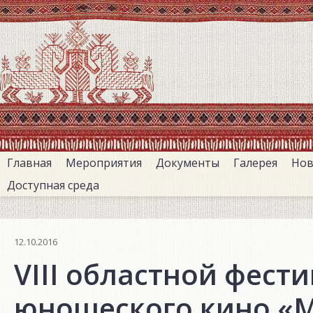
Перейти
к
основному
содержанию
Главная
Мероприятия
Документы
Галерея
Нов
Доступная среда
12.10.2016
VIII областной фест
юношеского кино «