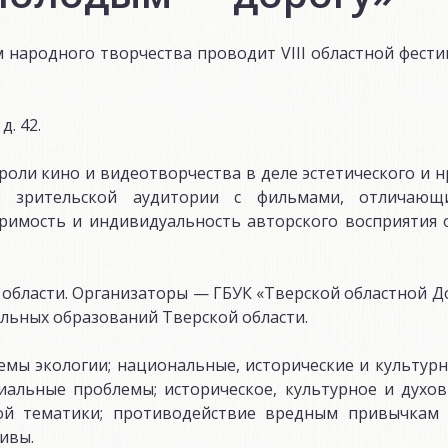
ом народного творчества проводит VIII областной фест
д. 42.
оли кино и видеотворчества в деле эстетического и 
 зрительской аудитории с фильмами, отличающ
имость и индивидуальность авторского восприятия
 области. Организаторы — ГБУК «Тверской областной 
льных образований Тверской области.
емы экологии; национальные, исторические и культур
иальные проблемы; историческое, культурное и духов
кой тематики; противодействие вредным привычкам 
ивы.