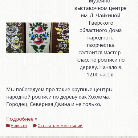
Музейно-
народных
выставочном центре
инструментов
им. Л. Чайкиной
им.
Тверского
М.И.
областного Дома
Кузнецова!»
народного
творчества
состоится мастер-
класс по росписи по
дереву. Начало в
12.00 часов.
Мы побеседуем про такие крупные центры
народной росписи по дереву как Хохлома,
Городец, Северная Двина и не только.
«Друзья!
Подробнее
Новости
Приглашаем
Оставить комментарий
на