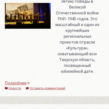
летию Победы в
Великой
Отечественной войне
1941-1945 годов. Это
масштабный и один из
крупнейших
региональных
проектов отрасли
«Культура»,
охватывающий всю
Тверскую область,
посвященный
юбилейной дате.
«Областной
Подробнее
Новости
фестиваль
Оставить комментарий
народного
творчества
«Салют