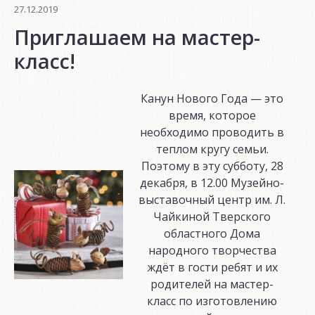
Победы»,
27.12.2019
посвященный
Приглашаем на мастер-
75-
класс!
летию
Победы
в
Канун Нового Года — это
Великой
время, которое
Отечественной
необходимо проводить в
войне
теплом кругу семьи.
1941-
Поэтому в эту субботу, 28
1945
декабря, в 12.00 Музейно-
годов.»
выставочный центр им. Л.
Чайкиной Тверского
областного Дома
народного творчества
ждёт в гости ребят и их
родителей на мастер-
класс по изготовлению