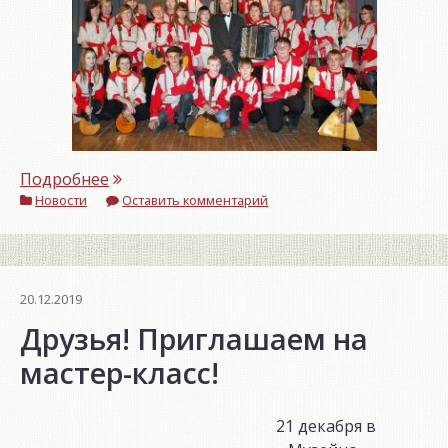
«Тверской
Подробнее
Новости
областной
Оставить комментарий
Дом
народного
творчества
поздравляет
20.12.2019
с
Друзья! Приглашаем на
60-
мастер-класс!
летием
творческой
деятельности
21 декабря в
Оркестр