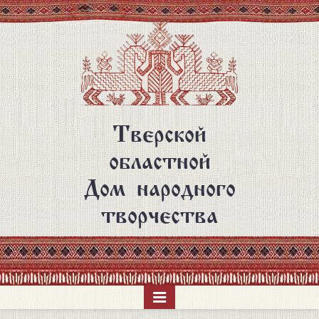
Перейти
к
основному
содержанию
Тверской
областной
Дом народного
творчества