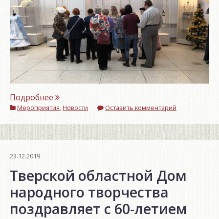
««ВАМ
Подробнее
Мероприятия
ДАРИМ
,
Новости
Оставить комментарий
ДОБРОТУ
И
РАДОСТЬ!»»
23.12.2019
Тверской областной Дом
народного творчества
поздравляет с 60-летием