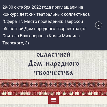
Перейти
к
основному
содержанию
Тверской
областной
Дом народного
творчества