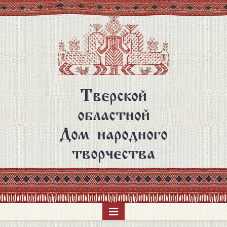
Перейти
к
основному
содержанию
Тверской
областной
Дом народного
творчества