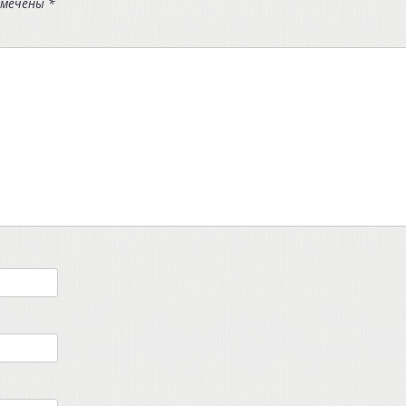
омечены
*