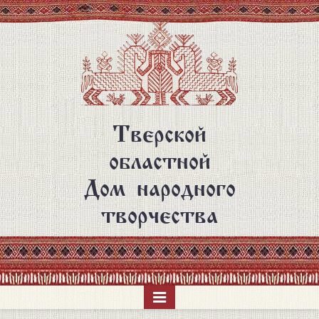
Перейти
к
основному
содержанию
Тверской
областной
Дом народного
творчества