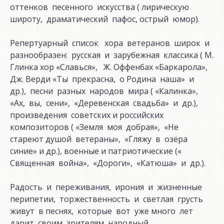
оттенков песенного искусства ( лирическую
широту, драматический пафос, острый юмор).
Репертуарный список хора ветеранов широк и
разнообразен: русская и зарубежная классика ( М.
Глинка хор «Славься», Ж. Оффенбах «Баркарола»,
Дж. Верди «Ты прекрасна, о Родина наша» и
др.), песни разных народов мира ( «Калинка»,
«Ах, вы, сени», «Деревенская свадьба» и др.),
произведения советских и российских
композиторов ( «Земля моя добрая», «Не
стареют душой ветераны», «Гляжу в озёра
синие» и др.), военные и патриотические («
Священная война», «Дороги», «Катюша» и др.).
Радость и переживания, ирония и жизненные
перипетии, торжественность и светлая грусть
живут в песнях, которые вот уже много лет
дарит своим зрителям народный