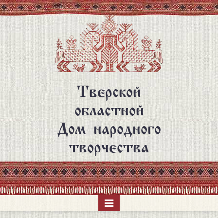
Перейти
к
основному
содержанию
Тверской
областной
Дом народного
творчества