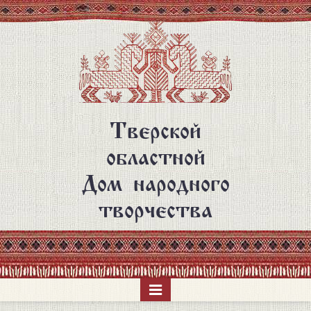
Перейти
к
основному
содержанию
Тверской
областной
Дом народного
творчества