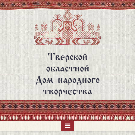
Перейти
к
основному
содержанию
Тверской
областной
Дом народного
творчества