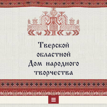
Перейти
к
основному
содержанию
Тверской
областной
Дом народного
творчества