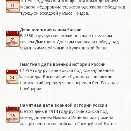
В 1790 году русская эскадра под командованием
Фёдора Фёдоровича Ушакова одержала победу над
турецкой эскадрой у мыса Тендра.
День воинской славы России
В 1380 году русские полки во главе с великим
князем Дмитрием Донским одержали победу над
ордынскими войсками в Куликовской битве.
Памятная дата военной истории России
В 1799 году русские войска под командованием
Александра Васильевича Суворова совершили
героический переход через перевал Сен-Готард в
Швейцарии.
Памятная дата военной истории России
В этот день в 1914 году русские войска под
командованием Николая Иванова разгромили
австро-венгерские войска в Галицийской битве.