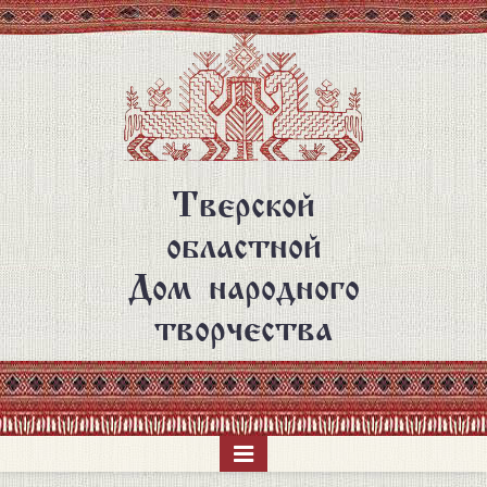
Перейти
к
основному
содержанию
Тверской
областной
Дом народного
творчества