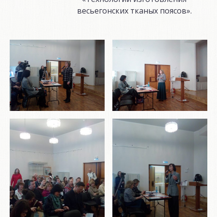
весьегонских тканых поясов».