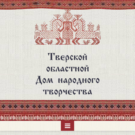
Перейти
к
основному
содержанию
Тверской
областной
Дом народного
творчества