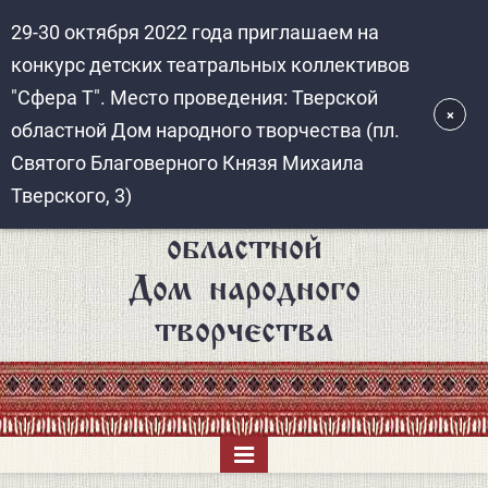
Перейти
к
основному
содержанию
Тверской
областной
Дом народного
творчества