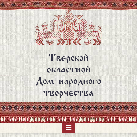
Перейти
к
основному
содержанию
Тверской
областной
Дом народного
творчества