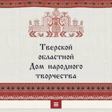
Перейти
к
основному
содержанию
Тверской
областной
Дом народного
творчества