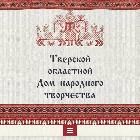
Перейти
к
основному
содержанию
Тверской
областной
Дом народного
творчества