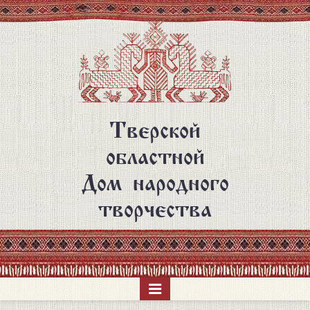
Перейти
к
основному
содержанию
Тверской
областной
Дом народного
творчества