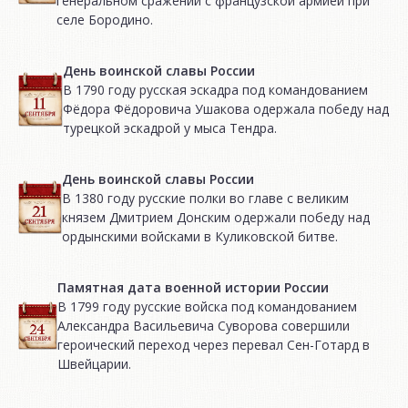
генеральном сражении с французской армией при
селе Бородино.
День воинской славы России
В 1790 году русская эскадра под командованием
Фёдора Фёдоровича Ушакова одержала победу над
турецкой эскадрой у мыса Тендра.
День воинской славы России
В 1380 году русские полки во главе с великим
князем Дмитрием Донским одержали победу над
ордынскими войсками в Куликовской битве.
Памятная дата военной истории России
В 1799 году русские войска под командованием
Александра Васильевича Суворова совершили
героический переход через перевал Сен-Готард в
Швейцарии.