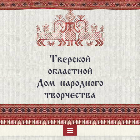
Перейти
к
основному
содержанию
Тверской
областной
Дом народного
творчества