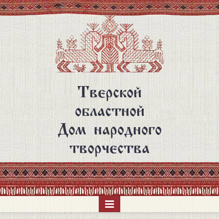
Перейти
к
основному
содержанию
Тверской
областной
Дом народного
творчества