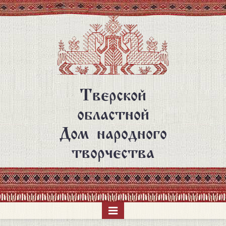
Перейти
к
основному
содержанию
Тверской
областной
Дом народного
творчества