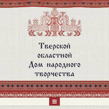
Перейти
к
основному
содержанию
Тверской
областной
Дом народного
творчества