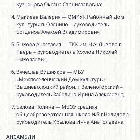
Кузнецова Оксана Станиславовна;
Макиева Валерия — ОМКУК Районный Дом
культуры п. Оленино – руководитель
Богданов Алексей Владимирович;
Быкова Анастасия — ТКК им. Н.А. Львова г.
Тверь – руководиетель Хохлов Николай
Николаевич;
Вячеслав Вишняков — МБУ
«Межпоселенческий Дом культуры»
Вышневолоцкий район, п.Зеленогорский –
руководитель Забелина Ирина Алексеевна;
Белова Полина — МБОУ средняя
общеобразовательная школа №5 г.Нелидово –
руководитель Крылова Инна Анатольевна;
АНСАМБЛИ