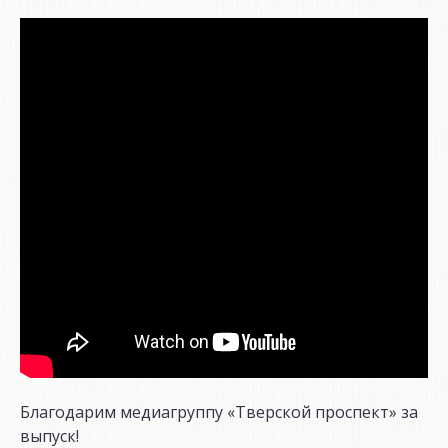
Благодарим медиагруппу «Тверской проспект» за
выпуск!