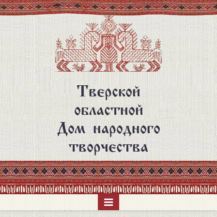
Перейти
к
основному
содержанию
Тверской
областной
Дом народного
творчества