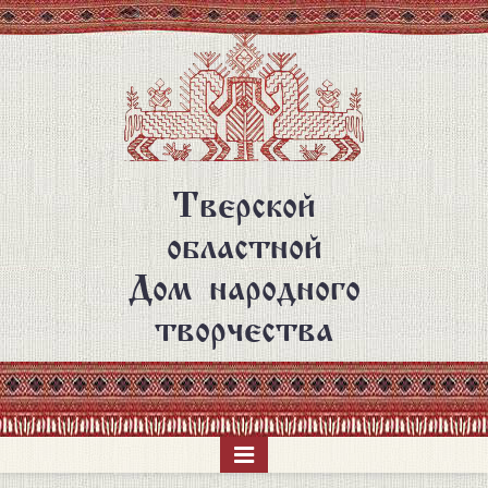
Перейти
к
основному
содержанию
Тверской
областной
Дом народного
творчества