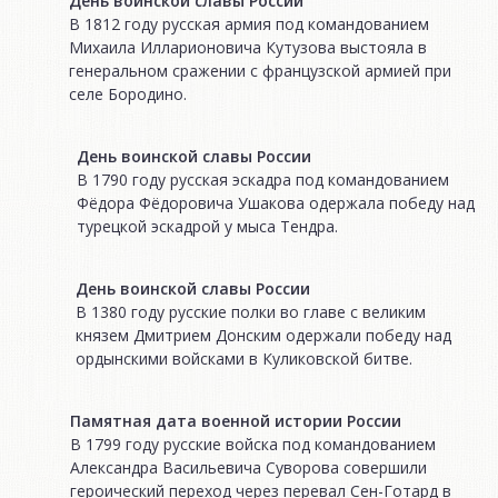
День воинской славы России
В 1812 году русская армия под командованием
Михаила Илларионовича Кутузова выстояла в
генеральном сражении с французской армией при
селе Бородино.
День воинской славы России
В 1790 году русская эскадра под командованием
Фёдора Фёдоровича Ушакова одержала победу над
турецкой эскадрой у мыса Тендра.
День воинской славы России
В 1380 году русские полки во главе с великим
князем Дмитрием Донским одержали победу над
ордынскими войсками в Куликовской битве.
Памятная дата военной истории России
В 1799 году русские войска под командованием
Александра Васильевича Суворова совершили
героический переход через перевал Сен-Готард в