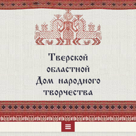
Перейти
к
основному
содержанию
Тверской
областной
Дом народного
творчества