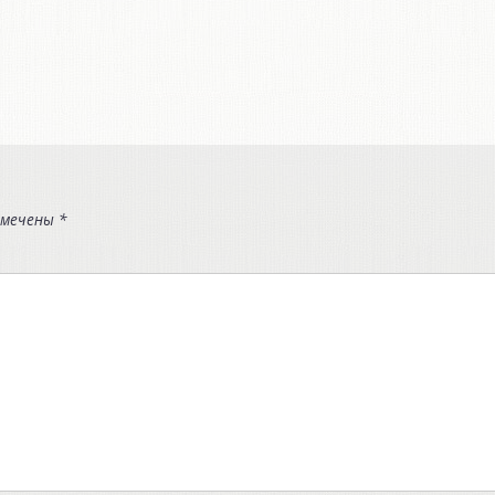
омечены
*