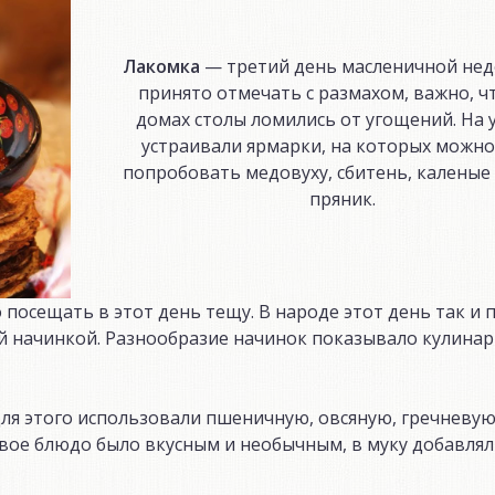
Лакомка
— третий день масленичной неде
принято отмечать с размахом, важно, ч
домах столы ломились от угощений. На 
устраивали ярмарки, на которых можно
попробовать медовуху, сбитень, каленые
пряник.
 посещать в этот день тещу. В народе этот день так и п
ой начинкой. Разнообразие начинок показывало кулина
Для этого использовали пшеничную, овсяную, гречневую
овое блюдо было вкусным и необычным, в муку добавлял