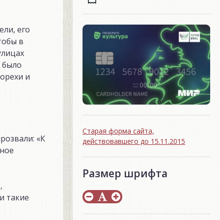
ли, его
тобы в
улицах
 было
 орехи и
Старая форма сайта,
розвали: «К
действовавшего до 15.11.2015
рное
Размер шрифта
,
и такие