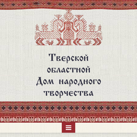
Перейти
к
основному
содержанию
Тверской
областной
Дом народного
творчества