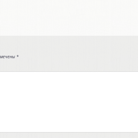
омечены
*