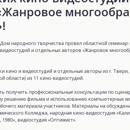
«Жанровое многообра
!
 Дом народного творчества провел областной семинар
-видеостудий и отдельных авторов «Жанровое многооб
и кино и видеостудий и отдельные авторы из г. Твери,
й области) из 11 кино-видеостудий.
ть получить профессиональные консультации по сцена
вому решению фильма и использованию компьютерных 
абочего материала участников. Материалы на обсужден
ического Колледжа, народная кино-видеостудия «Кали
 1980», видеостудия «Оптимист».