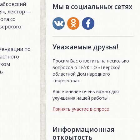
Бабковский
Мы в социальных сетях
я», лектор —
ота со
верского
Уважаемые друзья!
мендации по
астного
Просим Вас ответить на несколько
ском
вопросов о ГБУК ТО «Тверской
ны
областной Дом народного
творчества».
Ваше мнение очень важно для
улучшения нашей работы!
Принять участие в опросе
Информационная
открытость