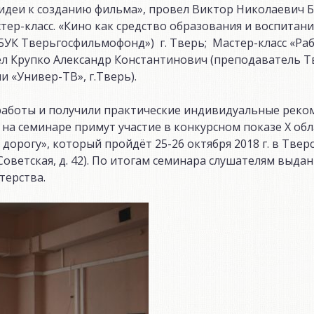
 идеи к созданию фильма», провел Виктор Николаевич 
стер-класс. «Кино как средство образования и воспитани
УК Тверьгосфильмофонд») г. Тверь; Мастер-класс «Раб
ел Крупко Александр Константинович (преподаватель Т
 «Универ-ТВ», г.Тверь).
работы и получили практические индивидуальные реко
на семинаре примут участие в конкурсном показе X обл
орогу», который пройдёт 25-26 октября 2018 г. в Твер
Советская, д. 42). По итогам семинара слушателям выда
терства.