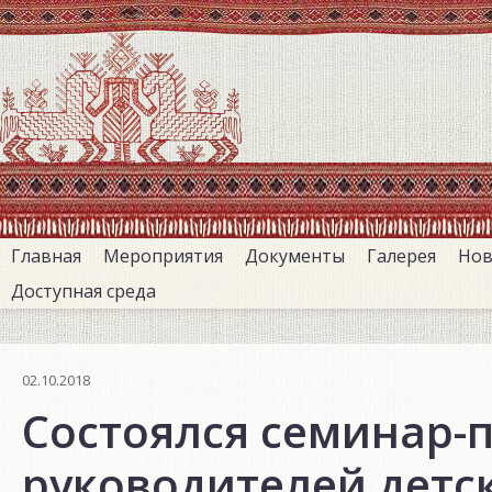
Перейти
к
основному
содержанию
Главная
Мероприятия
Документы
Галерея
Нов
Доступная среда
02.10.2018
Состоялся семинар-
руководителей детс