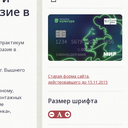
зие в
-практикум
разие в
 г. Вышнего
Старая форма сайта,
действовавшего до 15.11.2015
рному,
монтажных
Размер шрифта
ие
нка»,