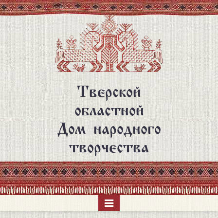
Перейти
к
основному
содержанию
Тверской
областной
Дом народного
творчества