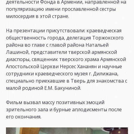
деятельности Фонда в Армении, направленной на
популяризацию имени прославленной сестры
милосердия в этой стране.
На презентации присутствовали: краеведческая
общественность города, делегация Торжокского
района во главе с главой района Натальей
Лашиной, представители тверской армянской
диаспоры, священник тверского храма Армянской
Апостольской Церкви Нерсес Хананян и научные
сотрудники краеведческого музея г. Дилижана,
специально приехавшие в Тверь для знакомства с
малой родиной Е.М. Бакуниной.
Фильм вызвал массу позитивных эмоций
зрительного зала и бурные аплодисменты после
его окончания.