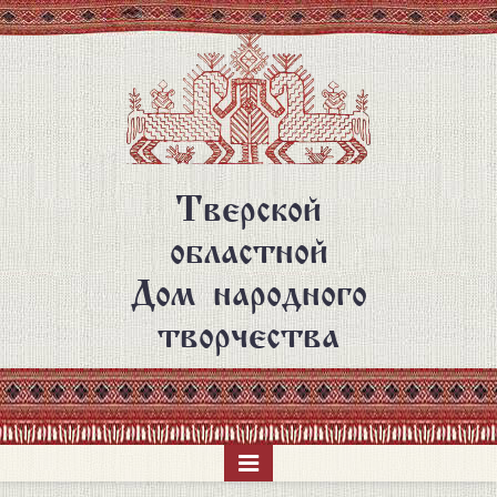
Перейти
к
основному
содержанию
Тверской
областной
Дом народного
творчества