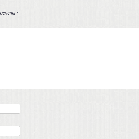
омечены
*