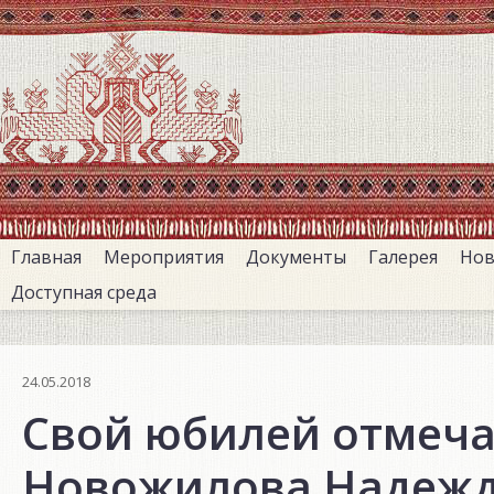
Перейти
к
основному
содержанию
Главная
Мероприятия
Документы
Галерея
Нов
Доступная среда
24.05.2018
Свой юбилей отмеча
Новожилова Надежд