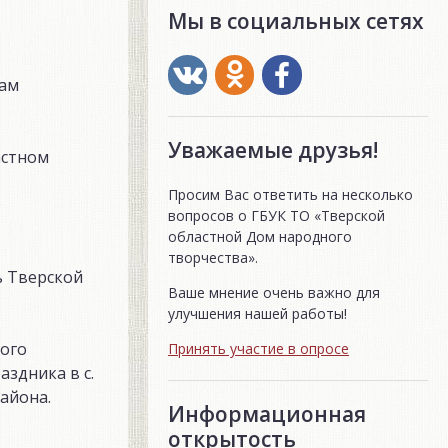
Мы в социальных сетях
дам
Уважаемые друзья!
астном
Просим Вас ответить на несколько
вопросов о ГБУК ТО «Тверской
областной Дом народного
творчества».
ь Тверской
Ваше мнение очень важно для
улучшения нашей работы!
ого
Принять участие в опросе
здника в с.
айона.
Информационная
открытость