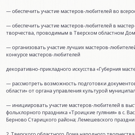
— обеспечить участие мастеров-любителей во всерос
— обеспечить участие мастеров-любителей в масте
творчества, проводимым в Тверском областном Дом
— организовать участие лучших мастеров-любителе
конкурсе мастеров-любителей
декоративно-прикладного искусства «Губерния масте
— рассмотреть возможность подготовки документов
области» от органа управления культурой муниципа
— инициировать участие мастеров-любителей в выс
фольклорного праздника «Троицкие гуляния» в с. Ва
Берново Старицкого района; Лемешевского праздник
2. Тверского областного Дома народного творчества