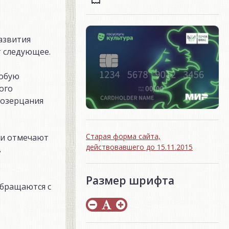
азвития
т следующее.
собую
ого
созерцания
Старая форма сайта,
 и отмечают
действовавшего до 15.11.2015
в
Размер шрифта
обращаются с