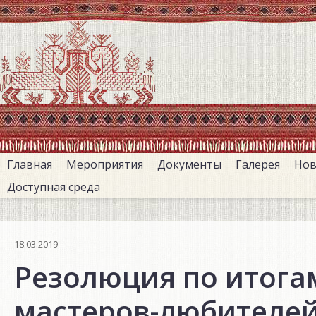
Перейти
к
основному
содержанию
Главная
Мероприятия
Документы
Галерея
Нов
Доступная среда
18.03.2019
Резолюция по итога
мастеров-любителей