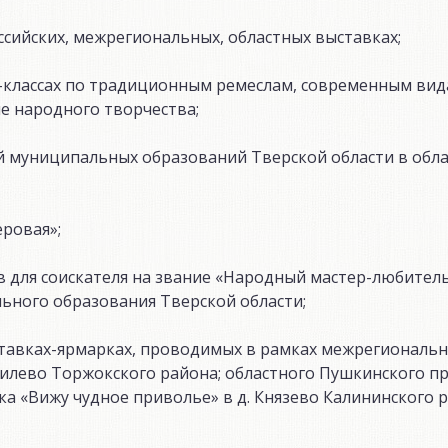
сийских, межрегиональных, областных выставках;
р-классах по традиционным ремеслам, современным ви
е народного творчества;
й муниципальных образований Тверской области в обл
ровая»;
 для соискателя на звание «Народный мастер-любител
льного образования Тверской области;
тавках-ярмарках, проводимых в рамках межрегиональн
силево Торжокского района; областного Пушкинского пра
а «Вижу чудное приволье» в д. Князево Калининского р