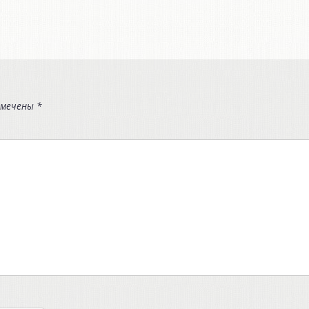
омечены
*