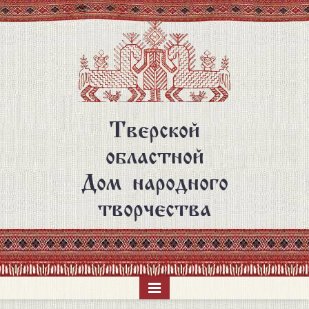
Перейти
к
основному
содержанию
Тверской
областной
Дом народного
творчества