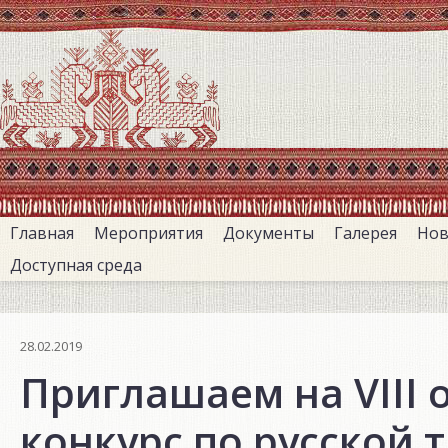
Перейти
к
основному
содержанию
Главная
Мероприятия
Документы
Галерея
Нов
Доступная среда
28.02.2019
Приглашаем на VIII
конкурс по русской