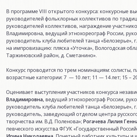
В программе VIII открытого конкурса: конкурсные в
руководителей фольклорных коллективов по традици
руководителей коллективов, награждение участнико
Владимировна, ведущий этнохореограф России, руко
руководитель клуба любителей танца «Белозерье», г
на импровизацию: пляска «Уточка», Вологодская обла
Таржиновский район, д. Сметанино».
Конкурс проводится по трем номинациям: солисты, па
возрастные категории: 7 — 10 лет; 11 — 14 лет; 15 – 20
Оценивает выступления участников конкурса незав
Владимировна,
ведущий этнохореограф России, руко
руководитель клуба любителей танца «Белозерье», г
руководитель, заведующий отделом центра русског
творчества им. В.Д. Поленова»;
Рогачева Лилия Генн
певческого искусства ФГУК «Государственный Россий
Ирина Николаевна
, Почетный работник культуры и 