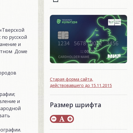
 «Тверской
 по русской
анение и
астном Доме
городов
Старая форма сайта,
действовавшего до 15.11.2015
графии;
вление и
Размер шрифта
народной
вать
ографии.