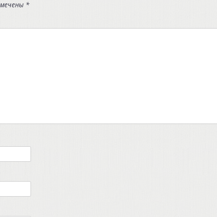
омечены
*