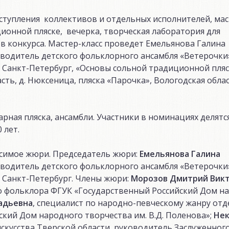
ыступления коллективов и отдельных исполнителей, мас
онной пляске, вечерка, творческая лаборатория для
в конкурса. Мастер-класс проведет Емельянова Галина
водитель детского фольклорного ансамбля «Ветерочки
. Санкт-Петербург, «Основы сольной традиционной пля
сть, д. Нюксеница, пляска «Парочка», Вологодская облас
рная пляска, ансамбли. Участники в номинациях делятс
 лет.
исимое жюри. Председатель жюри:
Емельянова Галина
водитель детского фольклорного ансамбля «Ветерочки
. Санкт-Петербург. Члены жюри:
Морозов Дмитрий Вик
о фольклора ФГУК «Государственный Российский Дом н
адьевна
, специалист по народно-певческому жанру отд
ский Дом народного творчества им. В.Д. Поленова»;
Нек
искусства Тверской области, руководитель Заслуженног