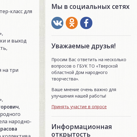
Мы в социальных сетях
тер-класс для
»,
ски и выход
Уважаемые друзья!
ть,
Просим Вас ответить на несколько
вопросов о ГБУК ТО «Тверской
я на три
областной Дом народного
творчества».
Ваше мнение очень важно для
улучшения нашей работы!
»,
торович
,
Принять участие в опросе
ародного
ела народно-
Информационная
расова
открытость
о коллектива