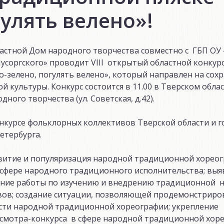
улять велено»!
ластной Дом народного творчества совместно с ГБП ОУ
усоргского» проводит VIII открытый областной конкурс
-зелено, погулять велено», который направлен на сохр
 культуры. Конкурс состоится в 11.00 в Тверском обл
дного творчества (ул. Советская, д.42).
конкурсе фольклорных коллективов Тверской области и 
етербурга.
звитие и популяризация народной традиционной хорео
сфере народного традиционного исполнительства; выя
ание работы по изучению и внедрению традиционной 
вов; создание ситуации, позволяющей продемонстриро
асти народной традиционной хореографии; укрепление
 смотра-конкурса в сфере народной традиционной хоре