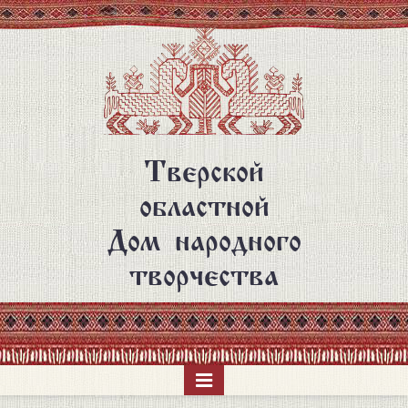
Перейти
к
основному
содержанию
Тверской
областной
Дом народного
творчества