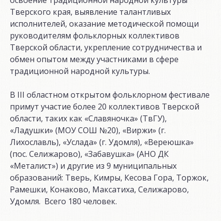
освоение традиционной народной культуры
Тверского края, выявление талантливых
исполнителей, оказание методической помощи
руководителям фольклорных коллективов
Тверской области, укрепление сотрудничества и
обмен опытом между участниками в сфере
традиционной народной культуры.
В III областном открытом фольклорном фестивале
примут участие более 20 коллективов Тверской
области, таких как «Славяночка» (ТвГУ),
«Ладушки» (МОУ СОШ №20), «Виржи» (г.
Лихославль), «Услада» (г. Удомля), «Вереюшка»
(пос. Селижарово), «Забавушка» (АНО ДК
«Металист») и другие из 9 муниципальных
образований: Тверь, Кимры, Кесова Гора, Торжок,
Рамешки, Конаково, Максатиха, Селижарово,
Удомля. Всего 180 человек.