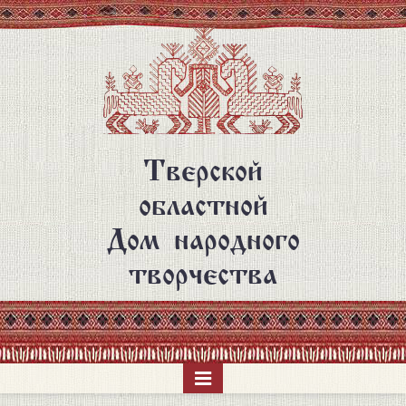
Перейти
к
основному
содержанию
Тверской
областной
Дом народного
творчества