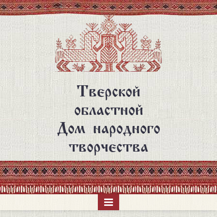
Перейти
к
основному
содержанию
Тверской
областной
Дом народного
творчества