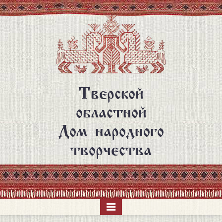
Перейти
к
основному
содержанию
Тверской
областной
Дом народного
творчества