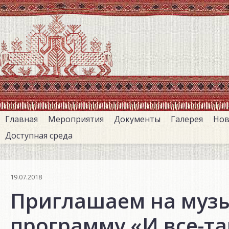
Перейти
к
основному
содержанию
Главная
Мероприятия
Документы
Галерея
Нов
Доступная среда
19.07.2018
Приглашаем на муз
программу «И все-та