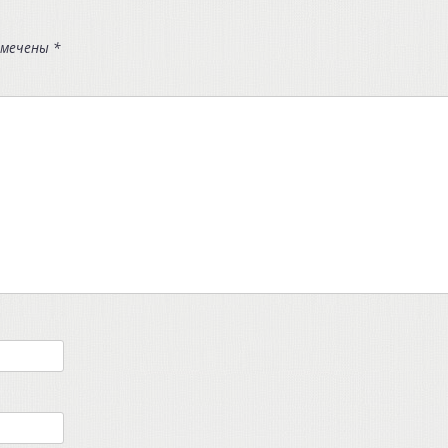
омечены
*