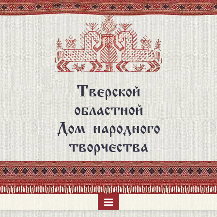
Перейти
к
основному
содержанию
Тверской
областной
Дом народного
творчества