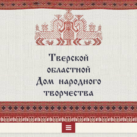
Перейти
к
основному
содержанию
Тверской
областной
Дом народного
творчества