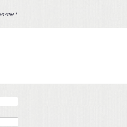
омечены
*