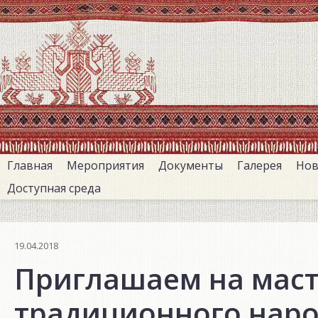
Перейти
к
основному
содержанию
Главная
Мероприятия
Документы
Галерея
Нов
Доступная среда
19.04.2018
Приглашаем на маст
традиционного наро