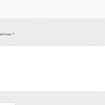
омечены
*