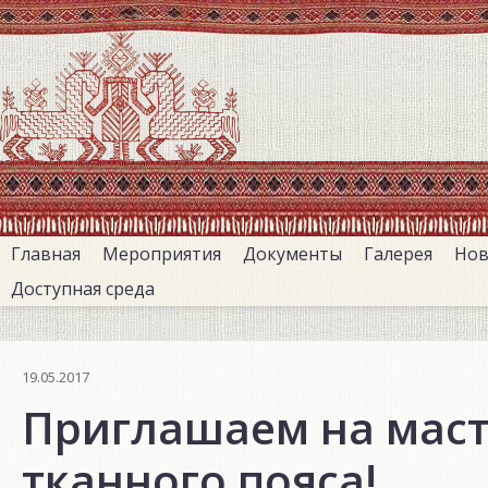
Перейти
к
основному
содержанию
Главная
Мероприятия
Документы
Галерея
Нов
Доступная среда
19.05.2017
Приглашаем на маст
тканного пояса!