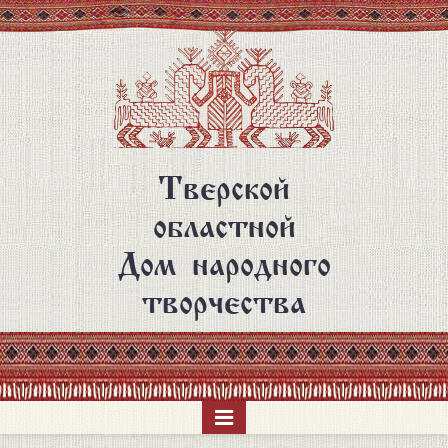
Перейти
к
основному
содержанию
Тверской
областной
Дом народного
творчества