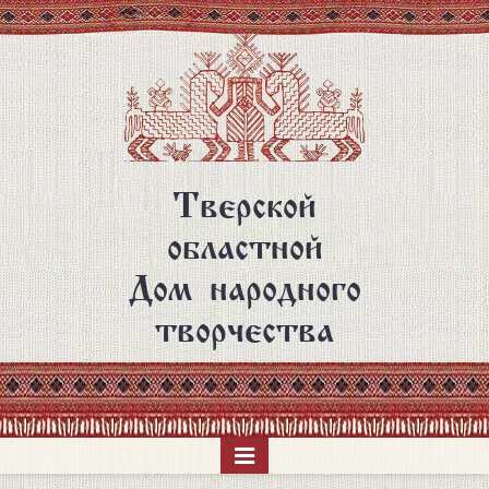
Перейти
к
основному
содержанию
Тверской
областной
Дом народного
творчества