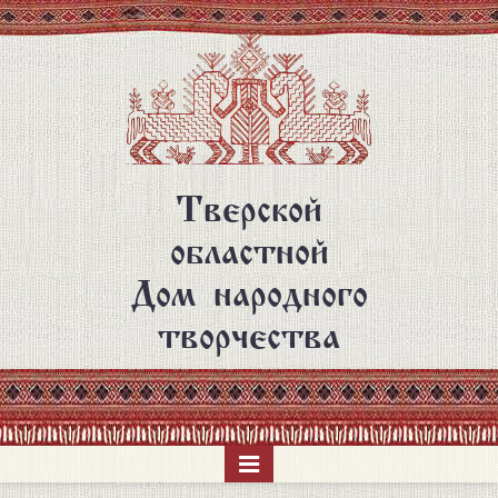
Перейти
к
основному
содержанию
Тверской
областной
Дом народного
творчества