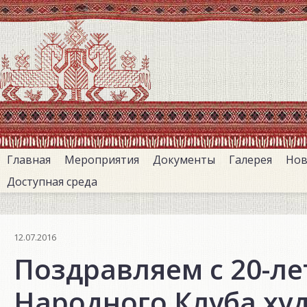
Перейти
к
основному
содержанию
Главная
Мероприятия
Документы
Галерея
Нов
Доступная среда
12.07.2016
Поздравляем с 20-ле
Народного Клуба ху