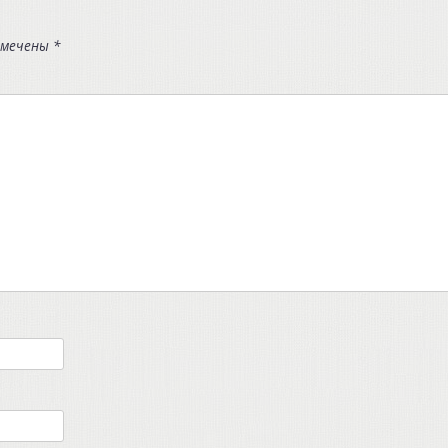
омечены
*