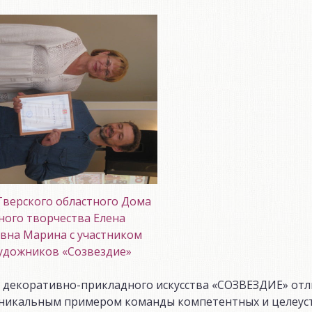
Тверского областного Дома
ного творчества Елена
вна Марина с участником
художников «Созвездие»
в декоративно-прикладного искусства «СОЗВЕЗДИЕ» отл
 уникальным примером команды компетентных и целеу