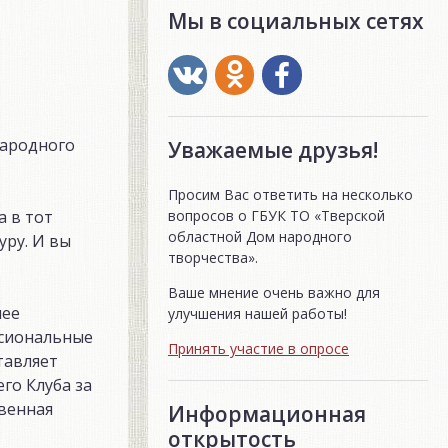
Мы в социальных сетях
Народного
Уважаемые друзья!
Просим Вас ответить на несколько
вопросов о ГБУК ТО «Тверской
а в тот
областной Дом народного
уру. И вы
творчества».
Ваше мнение очень важно для
нее
улучшения нашей работы!
ссиональные
Принять участие в опросе
тавляет
го Клуба за
овенная
Информационная
открытость