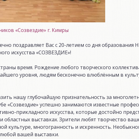
ников «Созвездие» г. Кимры
чно поздравляет Вас с 20-летием со дня образования 
ого искусства «СОЗВЕЗДИЕ»!
й страны время. Рождение любого творческого коллектив
айшего уровня, людям бесконечно влюблённым в культ
азить нашу глубочайшую признательность за многолет
лубе «Созвездие» успешно занимаются известные профе
тивно-прикладного искусства, которые достойно предс
и областных выставках. Зрители любят творчество ваше
ной культуре, многогранность и искренность. Необыкн
 любой вашей выставки.