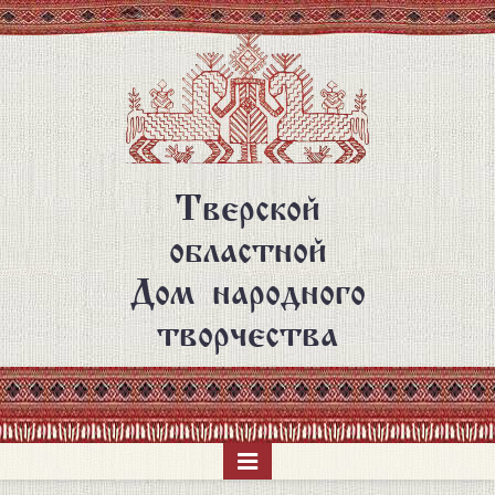
Перейти
к
основному
содержанию
Тверской
областной
Дом народного
творчества