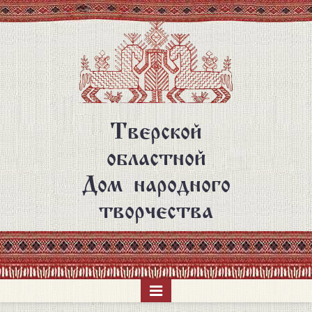
Перейти
к
основному
содержанию
Тверской
областной
Дом народного
творчества