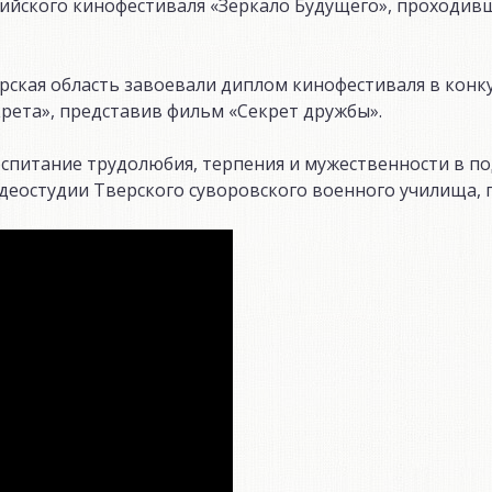
ийского кинофестиваля «Зеркало Будущего», проходив
ерская область завоевали диплом кинофестиваля в конк
рета», представив фильм «Секрет дружбы».
оспитание трудолюбия, терпения и мужественности в 
деостудии Тверского суворовского военного училища, г