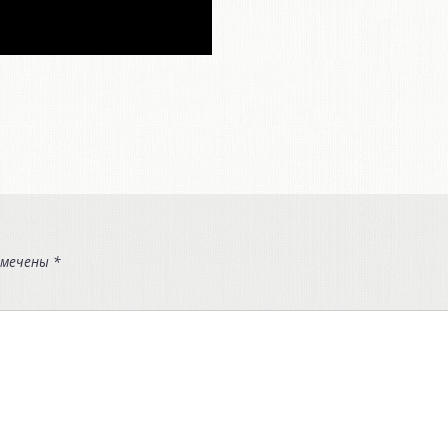
омечены
*