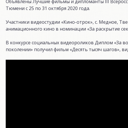
Объявлены Лучшие фильмы и дипломанты III Всеросс
Тюмени с 25 по 31 октября 2020 года.
Участники видеостудии «Кино-отрок», с. Медное, Тв
анимационного кино в номинации «За раскрытие сек
В конкурсе социальных видеороликов Диплом «За в
поколении» получил фильм «Десять тысяч шагов», ви